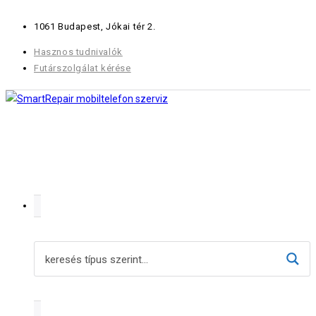
Skip
1061 Budapest, Jókai tér 2.
to
content
Hasznos tudnivalók
Futárszolgálat kérése