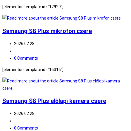
comments:
[elementor-template id="12929"]
Samsung S8 Plus mikrofon csere
Post
2026.02.28.
published:
Post
category:
Post
0 Comments
comments:
[elementor-template id="16316"]
Samsung S8 Plus előlapi kamera csere
Post
2026.02.28.
published:
Post
category:
Post
0 Comments