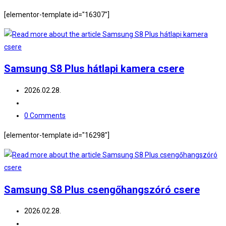
comments:
[elementor-template id="16307"]
Samsung S8 Plus hátlapi kamera csere
Post
2026.02.28.
published:
Post
category:
Post
0 Comments
comments:
[elementor-template id="16298"]
Samsung S8 Plus csengőhangszóró csere
Post
2026.02.28.
published:
Post