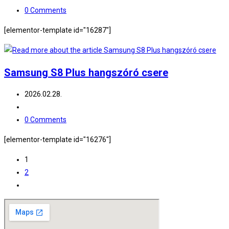
category:
Post
0 Comments
comments:
[elementor-template id="16287"]
Samsung S8 Plus hangszóró csere
Post
2026.02.28.
published:
Post
category:
Post
0 Comments
comments:
[elementor-template id="16276"]
1
2
Go
to
the
next