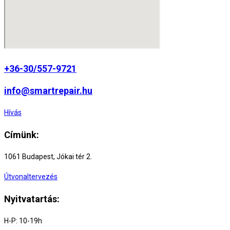
page
+36-30/557-9721
info@smartrepair.hu
Hívás
Címünk:
1061 Budapest, Jókai tér 2.
Útvonaltervezés
Nyitvatartás:
H-P: 10-19h