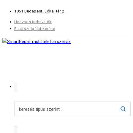
Skip
1061 Budapest, Jókai tér 2.
to
content
Hasznos tudnivalók
Futárszolgálat kérése