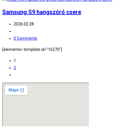
Samsung S9 hangszóró csere
Post
2026.02.28.
published:
Post
category:
Post
0 Comments
comments:
[elementor-template id="16270"]
1
2
Go
to
the
next
page