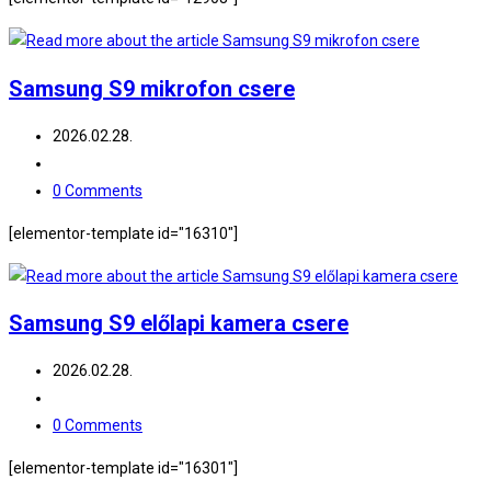
Samsung S9 mikrofon csere
Post
2026.02.28.
published:
Post
category:
Post
0 Comments
comments:
[elementor-template id="16310"]
Samsung S9 előlapi kamera csere
Post
2026.02.28.
published:
Post
category:
Post
0 Comments
comments:
[elementor-template id="16301"]