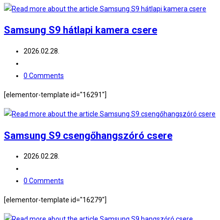
Samsung S9 hátlapi kamera csere
Post
2026.02.28.
published:
Post
category:
Post
0 Comments
comments:
[elementor-template id="16291"]
Samsung S9 csengőhangszóró csere
Post
2026.02.28.
published:
Post
category:
Post
0 Comments
comments:
[elementor-template id="16279"]