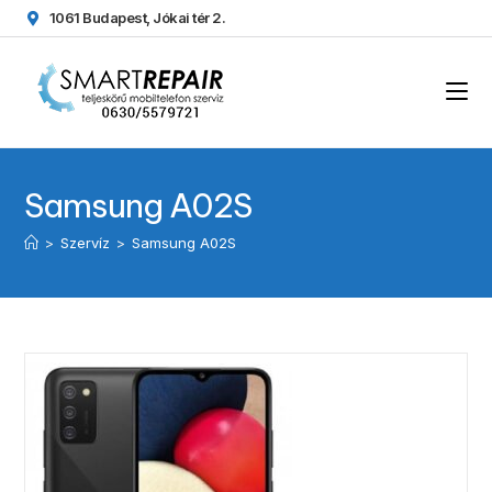
1061 Budapest, Jókai tér 2.
Samsung A02S
>
Szervíz
>
Samsung A02S