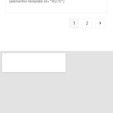
[elementor-template id="16270"]
1
2