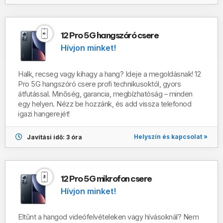
12 Pro 5G hangszóró csere
Hívjon minket!
Halk, recseg vagy kihagy a hang? Ideje a megoldásnak! 12
Pro 5G hangszóró csere profi technikusoktól, gyors
átfutással. Minőség, garancia, megbízhatóság – minden
egy helyen. Nézz be hozzánk, és add vissza telefonod
igazi hangerejét!
Helyszín és kapcsolat »
Javítási idő: 3 óra
12 Pro 5G mikrofon csere
Hívjon minket!
Eltűnt a hangod videófelvételeken vagy hívásoknál? Nem