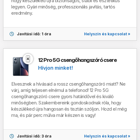
hogy készüléked újra biztonságos, stabil és esztétikus
legyen.
Gyári minőség, professzionális javítás, tartós
eredmény.
Helyszín és kapcsolat »
Javítási idő: 1 óra
12 Pro 5G csengőhangszóró csere
Hívjon minket!
Elvesznek a hívásaid a rossz csengőhangszóró miatt? Ne
várj, amíg teljesen elnémul a telefonod! 12 Pro 5G
csengőhangszóró csere gyors határidővel és kiváló
minőségben. Szakembereink gondoskodnak róla, hogy
készüléked újra hangosan és tisztán szóljon. Hozd el még
ma, és pár perc múlva már készen is vagy!
Helyszín és kapcsolat »
Javítási idő: 3 óra