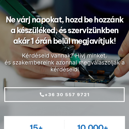
Ne várj napokat, hozd be hozzánk
a készüléked, és szervizünkben
akár 1 órán belül megjavítjuk!
Kérdéseid vannak? Hívj minket,
és szakembereink azonnal megválaszolják a
kérdéseid!
+36 30 557 9721
15
+
10.000
+