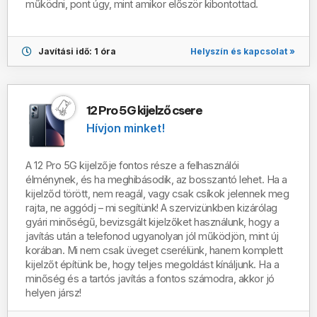
működni, pont úgy, mint amikor először kibontottad.
Helyszín és kapcsolat »
Javítási idő: 1 óra
12 Pro 5G kijelző csere
Hívjon minket!
A
12 Pro 5G kijelzője fontos része a felhasználói
élménynek, és ha meghibásodik, az bosszantó lehet. Ha a
kijelződ törött, nem reagál, vagy csak csíkok jelennek meg
rajta, ne aggódj – mi segítünk! A szervizünkben kizárólag
gyári minőségű, bevizsgált kijelzőket használunk, hogy a
javítás után a telefonod ugyanolyan jól működjön, mint új
korában. Mi nem csak üveget cserélünk, hanem komplett
kijelzőt építünk be, hogy teljes megoldást kínáljunk. Ha a
minőség és a tartós javítás a fontos számodra, akkor jó
helyen jársz!