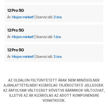
12 Pro 5G
Ár:
Hívjon minket!
| Szerviz idő:
3 óra
12 Pro 5G
Ár:
Hívjon minket!
| Szerviz idő:
1 óra
12 Pro 5G
Ár:
Hívjon minket!
| Szerviz idő:
3 óra
AZ OLDALON FELTÜNTETETT ÁRAK NEM MINŐSÜLNEK
AJÁNLATTÉTELNEK! KIZÁRÓLAG TÁJÉKOZTATÓ JELLEGŰEK.
AZ ÁRFOLYAM VÁLTOZÁST KÖVETVE BÁRMIKOR VÁLTOZHAT,
ILLETVE AZ ÁR KIZÁRÓLAG AZ ADOTT KOMPONENSRE
VONATKOZIK.