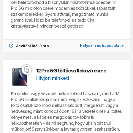
kell beletörődnöd a bizonytalan mikrofonműködésbe! 12
Pro 5G mikrofon csere modern eszközökkel, tapasztalt
szakemberekkel. Gyors átfutás, megbízható munka,
garanciával. Hozd be telefonod, és tedd újra
kristálytisztává minden beszélgetésed!
Helyszín és kapcsolat »
Javítási idő: 3 óra
12 Pro 5G töltőcsatlakozó csere
Hívjon minket!
Kénytelen vagy vezeték nélküli töltést használni, mert a 12
Pro 5G csatlakozója már nem reagál?
Valószínű, hogy a
töltő csatlakozó modul
elhasználódott, megsérült, vagy a
nedvesség miatt korrodálódott
.
Bár a vezeték nélküli töltés
kényelmes, a kábeles megoldás továbbra is
nélkülözhetetlen – és mi segítünk, hogy újra hibátlanul
működjön!
Szervizünkben a javítás
gyorsan, szakszerűen,