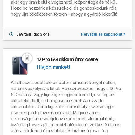
akár egy órán belül
elvégezhető,
időpontfoglalás nélkül
.
Hozd be hozzánk a készüléked, és gondoskodunk róla,
hogy újra tökéletesen töltsön – ahogy a gyárból kikerült!
Helyszín és kapcsolat »
Javítási idő: 3 óra
12 Pro 5G akkumlátor csere
Hívjon minket!
Az elhasználódott akkumulátor nemcsak kényelmetlen,
hanem veszélyes is lehet. Ha észreveszed, hogy a 12 Pro
5G hátlapja vagy kijelzője megemelkedett, esetleg az
akku felpuffadt, ne halogasd a cserét! A duzzadó
akkumulátor akár a kijelzőt is károsíthatja, szélsőséges
esetben pedig tüzet is okozhat. Mi gyorsan és
biztonságosan cseréljük az elöregedett akkumulátort,
kizárólag bevizsgált, megbízható alkatrészekkel. A csere
után a telefonod újra stabilan és biztonságosan fog