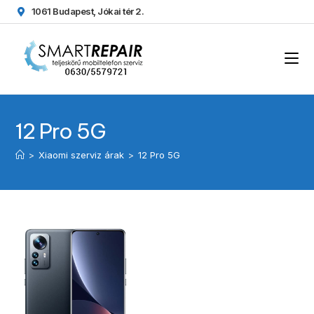
1061 Budapest, Jókai tér 2.
12 Pro 5G
>
Xiaomi szerviz árak
>
12 Pro 5G