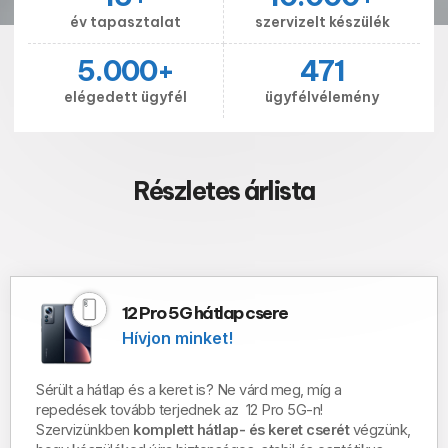
év tapasztalat
szervizelt készülék
5.000
+
471
elégedett ügyfél
ügyfélvélemény
Részletes árlista
12 Pro 5G hátlap csere
Hívjon minket!
Sérült a hátlap és a keret is?
Ne várd meg, míg a
repedések tovább terjednek az 12 Pro 5G-n!
Szervizünkben
komplett hátlap- és keret cserét
végzünk,