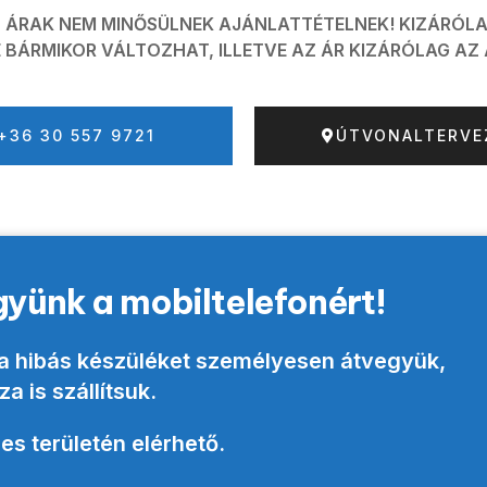
 ÁRAK NEM MINŐSÜLNEK AJÁNLATTÉTELNEK! KIZÁRÓLA
BÁRMIKOR VÁLTOZHAT, ILLETVE AZ ÁR KIZÁRÓLAG A
+36 30 557 9721
ÚTVONALTERVE
yünk a mobiltelefonért!
y a hibás készüléket személyesen átvegyük,
a is szállítsuk
.
es területén elérhető.