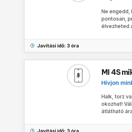
Ne engedd, 
pontosan, p
élvezheted a
Javítási idő: 3 óra
MI 4S mi
Hívjon min
Halk, torz v
okozhat! Vál
átlátható ár
Javítási idő: 3 óra