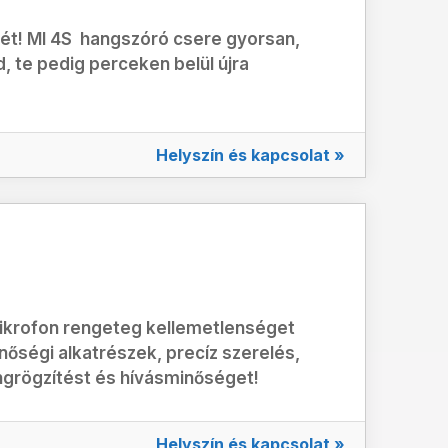
nét! MI 4S hangszóró csere gyorsan,
te pedig perceken belül újra
Helyszín és kapcsolat »
 mikrofon rengeteg kellemetlenséget
nőségi alkatrészek, precíz szerelés,
angrögzítést és hívásminőséget!
Helyszín és kapcsolat »