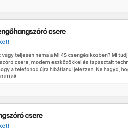
engőhangszóró csere
ket!
z vagy teljesen néma a MI 4S csengés közben? Mi tudj
zóró csere, modern eszközökkel és tapasztalt techni
ogy a telefonod újra hibátlanul jelezzen. Ne hagyd, 
tettel!
ngszóró csere
ket!