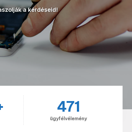
szolják a kérdéseid!
+
471
ügyfélvélemény