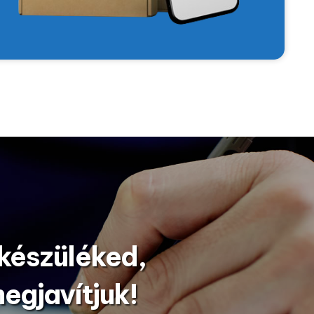
 készüléked,
egjavítjuk!