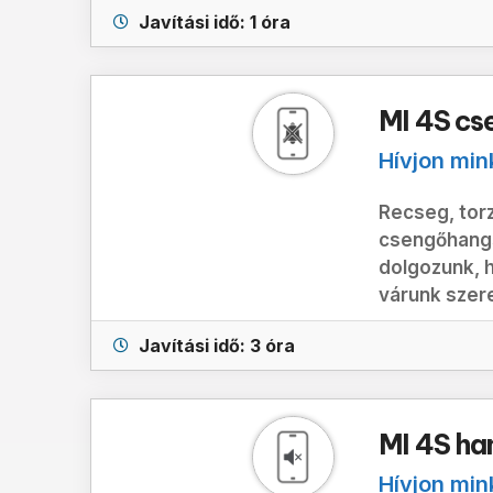
Javítási idő: 1 óra
MI 4S cs
Hívjon min
Recseg, tor
csengőhangs
dolgozunk, h
várunk szere
Javítási idő: 3 óra
MI 4S ha
Hívjon min