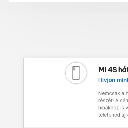
MI 4S há
Hívjon min
Nemcsak a há
részét!
A sér
hibákhoz is 
telefonod újr