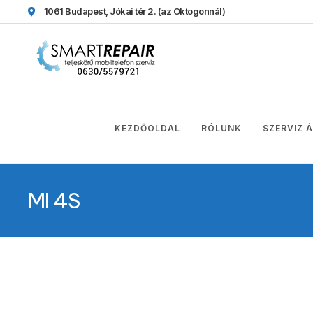
1061 Budapest, Jókai tér 2.
(az Oktogonnál)
KEZDŐOLDAL
RÓLUNK
SZERVIZ 
MI 4S