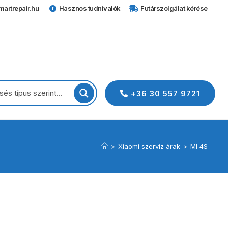
artrepair.hu
Hasznos tudnivalók
Futárszolgálat kérése
+36 30 557 9721
>
Xiaomi szerviz árak
>
MI 4S