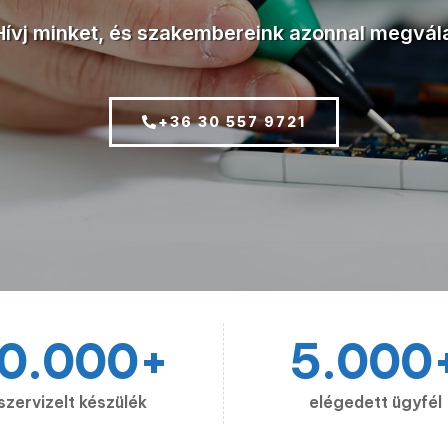
ívj minket, és szakembereink azonnal megvála
+36 30 557 9721
10.000
+
5.000
szervizelt készülék
elégedett ügyfél