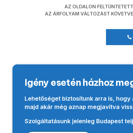
AZ OLDALON FELTÜNTETETT
AZ ÁRFOLYAM VÁLTOZÁST KÖVETVE 
Igény esetén házhoz meg
Lehetőséget biztosítunk arra is, hog
majd
akár még aznap megjavítva vissz
Szolgáltatásunk jelenleg Budapest telj