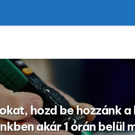
okat, hozd be hozzánk a
ünkben akár 1 órán belül m