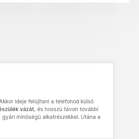
kor ideje felújítani a telefonod külső
észülék vázát
, és hosszú távon további
 gyári minőségű alkatrészekkel.
Utána a