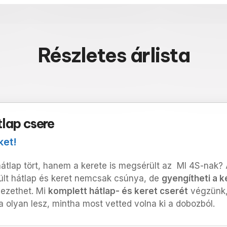
Részletes árlista
tlap csere
ket!
tlap tört, hanem a kerete is megsérült az MI 4S-nak? Ak
ült hátlap és keret nemcsak csúnya, de
gyengítheti a k
vezethet.
Mi
komplett hátlap- és keret cserét
végzünk,
a olyan lesz, mintha most vetted volna ki a dobozból.