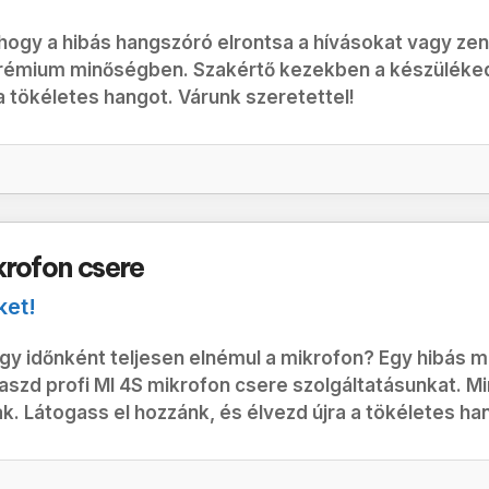
hogy a hibás hangszóró elrontsa a hívásokat vagy ze
rémium minőségben. Szakértő kezekben a készüléked, 
 tökéletes hangot. Várunk szeretettel!
krofon csere
ket!
agy időnként teljesen elnémul a mikrofon? Egy hibás
aszd profi MI 4S mikrofon csere szolgáltatásunkat. Mi
ak. Látogass el hozzánk, és élvezd újra a tökéletes h