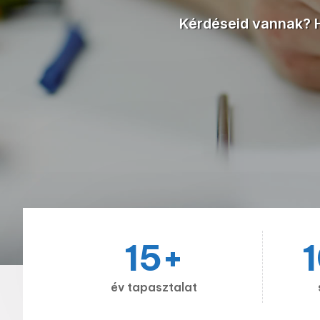
Kérdéseid vannak? H
15
+
év tapasztalat