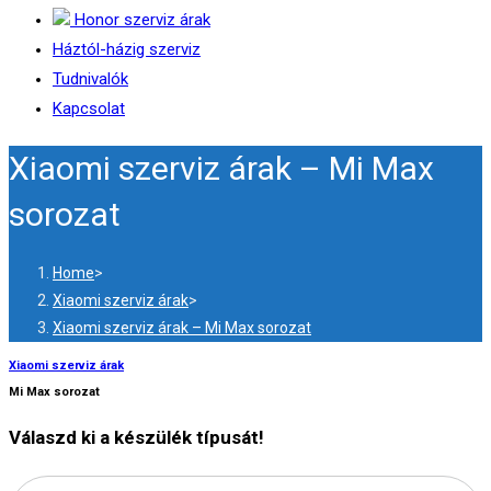
Honor szerviz árak
Háztól-házig szerviz
Tudnivalók
Kapcsolat
Xiaomi szerviz árak – Mi Max
sorozat
Home
>
Xiaomi szerviz árak
>
Xiaomi szerviz árak – Mi Max sorozat
Xiaomi szerviz árak
Mi Max sorozat
Válaszd ki a készülék típusát!